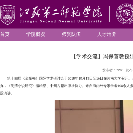
首页
学院概况
师资队伍
人才培养
【学术交流】冯保善教授
发布者：zwx
发布
第十四届
《金瓶梅》国际学术研讨会于
年
月
日至
日在河南大学召开。
2018
10
13
16
办
，
《明清小说研究》编辑部、中州古籍出版社协办。来自海内外专家学者
余人
100
题演讲。